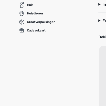
I
Huis
Huisdieren
F
Grootverpakkingen
Cadeaukaart
Beki