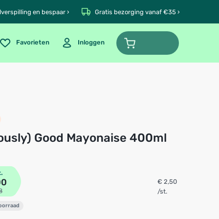
verspilling en bespaar ›
Gratis bezorging vanaf €35 ›
Favorieten
Inloggen
riously) Good Mayonaise 400ml
t.
00
€ 2,50
8
/st.
voorraad