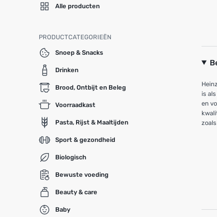
Alle producten
PRODUCTCATEGORIEËN
Snoep & Snacks
B
Drinken
Heinz
Brood, Ontbijt en Beleg
is al
en vo
Voorraadkast
kwali
Pasta, Rijst & Maaltijden
zoals
Sport & gezondheid
Biologisch
Bewuste voeding
Beauty & care
Baby