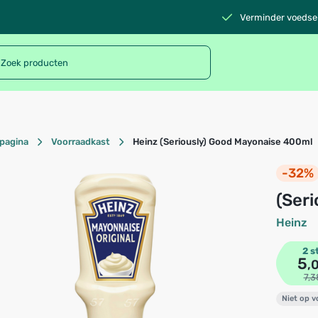
Verminder voedsel
pagina
Voorraadkast
Heinz (Seriously) Good Mayonaise 400ml
-32%
(Se
Heinz
2 s
5
,
7,3
Niet op 