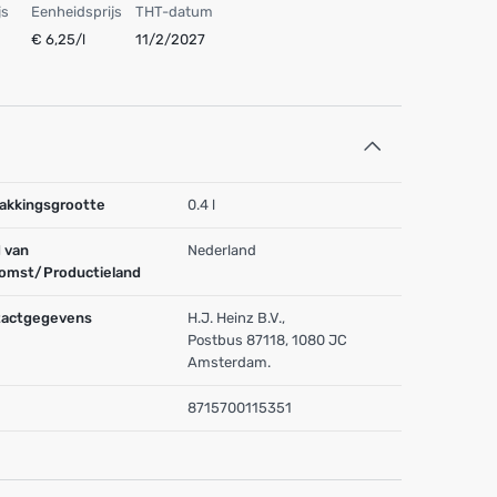
js
Eenheidsprijs
THT-datum
€ 6,25/l
11/2/2027
akkingsgrootte
0.4 l
 van
Nederland
omst/Productieland
actgegevens
H.J. Heinz B.V.,
Postbus 87118, 1080 JC
Amsterdam.
8715700115351