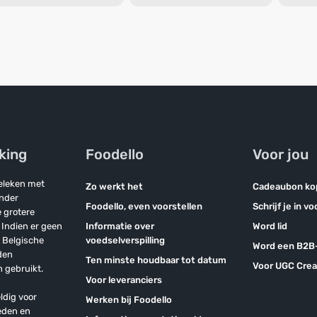
jking
Foodello
Voor jou
geleken met
Zo werkt het
Cadeaubon ko
onder
Foodello, even voorstellen
Schrijf je in v
 grotere
Indien er geen
Informatie over
Word lid
n Belgische
voedselverspilling
Word een B2B-
den
Ten minste houdbaar tot datum
Voor UGC Crea
 gebruikt.
Voor leveranciers
ldig voor
Werken bij Foodello
eden en