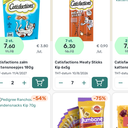
2 st.
7 st.
2
7
6
7
,60
,30
€ 3,80
€ 0,90
11,78
16,73
1
/st.
/st.
tisfactions zalm
Catisfactions Meaty Sticks
Catisfa
ttensnoepjes 180g
Kip 6x5g
katten
T-datum
11/4/2027
THT-datum
10/8/2026
THT-dat
-54%
-75%