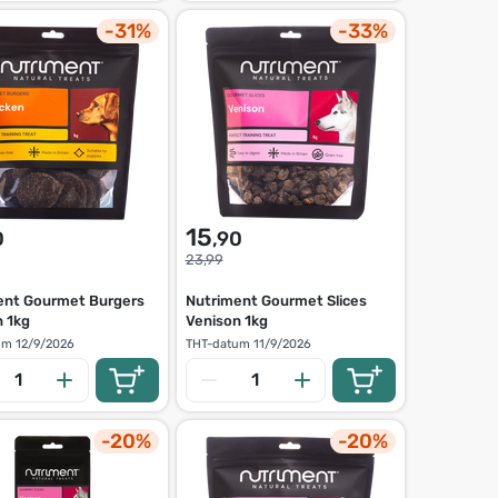
-31%
-33%
15
0
,90
23,99
ent Gourmet Burgers
Nutriment Gourmet Slices
n 1kg
Venison 1kg
um
12/9/2026
THT-datum
11/9/2026
-20%
-20%