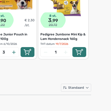
 st.
8 st.
3
,90
,99
€ 2,30
1,22
20,72
/st.
e Junior Pouch in
Pedigree Jumbone Mini Kip &
x100g
Lam Hondensnack 160g
um
6/10/2026
THT-datum
19/7/2026
Standaard