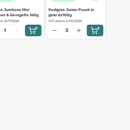
ee Jumbone Mini
Pedigree Junior Pouch in
ees & Gevogelte 160g
gelei 6x100g
um
27/9/2026
THT-datum
6/10/2026