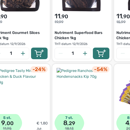
11
11
,90
,90
,90
99
19,99
15,99
riment Gourmet Slices
Nutriment Superfood Bars
Nutrim
k 1kg
Chicken 1kg
Chicke
datum
12/9/2026
THT-datum
12/9/2026
THT-dat
-24%
-54%
5 st.
7 st.
8
9
8
4
,00
,29
€ 1,80
11,95
18,13
2
/st.