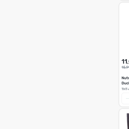
11
15,9
Nut
Duc
THT-