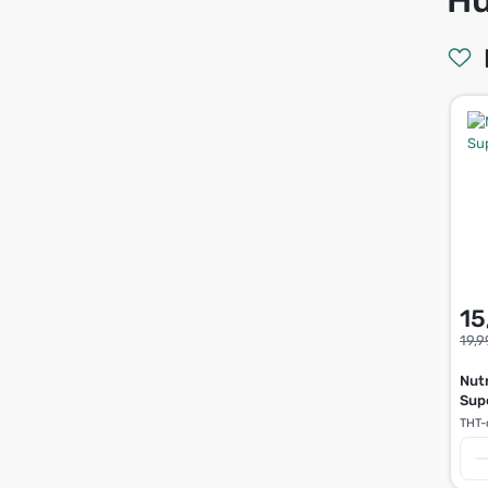
15
19,9
Nut
Sup
THT-