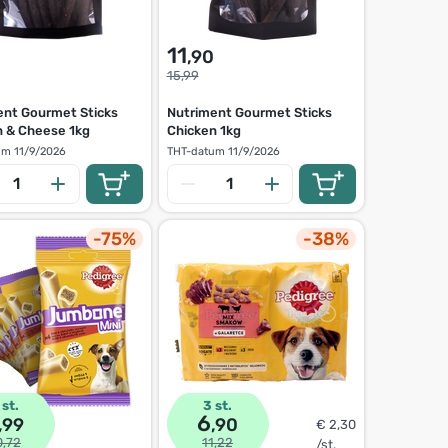
11
,90
15,99
ent Gourmet Sticks
Nutriment Gourmet Sticks
n & Cheese 1kg
Chicken 1kg
um
11/9/2026
THT-datum
11/9/2026
-75%
-38%
 st.
3 st.
6
,99
,90
€ 2,30
0,72
11,22
/st.