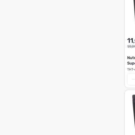
11
19,9
Nut
Sup
Che
THT-