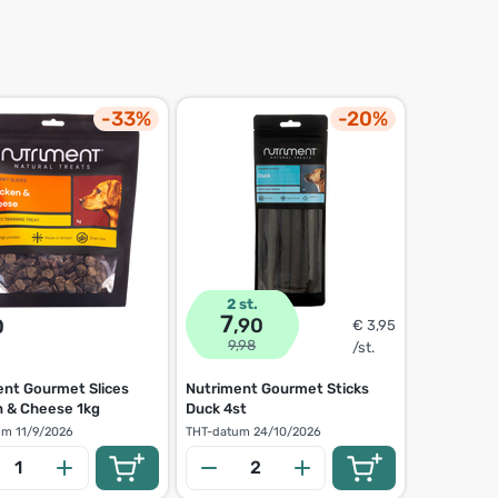
-33%
-20%
2 st.
7
,90
0
€ 3,95
9,98
/st.
ent Gourmet Slices
Nutriment Gourmet Sticks
n & Cheese 1kg
Duck 4st
um
11/9/2026
THT-datum
24/10/2026