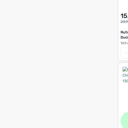
15
23,
Nut
Duc
THT-