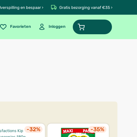
verspilling en bespaar ›
Gratis bezorging vanaf €35 ›
Favorieten
Inloggen
-32%
-35%