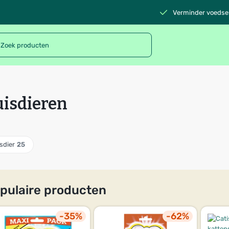
Verminder voedsel
isdieren
sdier
25
pulaire producten
-35%
-62%