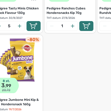
gree Tasty Minis Chicken
Pedigree Ranchos Cubes
Pedigr
uck Flavour 130g
Hondensnacks Kip 70g
Rundvl
datum
30/8/2027
THT-datum
27/8/2026
THT-dat
-80%
8 st.
3
,99
20,72
igree Jumbone Mini Kip &
 Hondensnack 160g
datum
19/7/2026