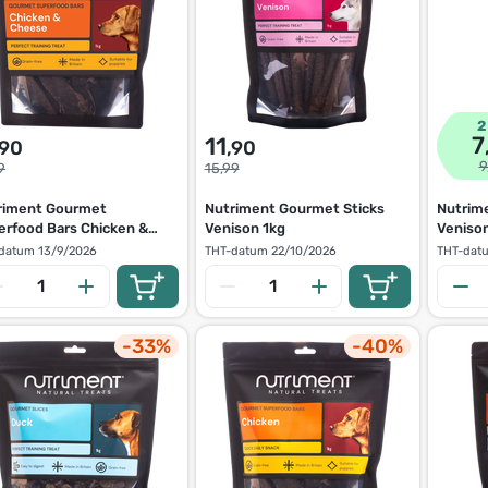
2
7
11
,90
,90
9
9
15,99
riment Gourmet
Nutriment Gourmet Sticks
Nutrim
erfood Bars Chicken &
Venison 1kg
Veniso
ese 1kg
datum
13/9/2026
THT-datum
22/10/2026
THT-dat
-33%
-40%