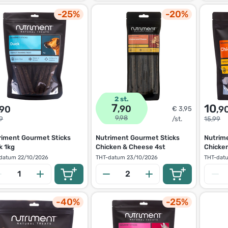
-25%
-20%
2 st.
7
10
,90
,90
,9
€ 3,95
9,98
9
/st.
15,99
riment Gourmet Sticks
Nutriment Gourmet Sticks
Nutrim
k 1kg
Chicken & Cheese 4st
Chicke
datum
22/10/2026
THT-datum
23/10/2026
THT-dat
-40%
-25%