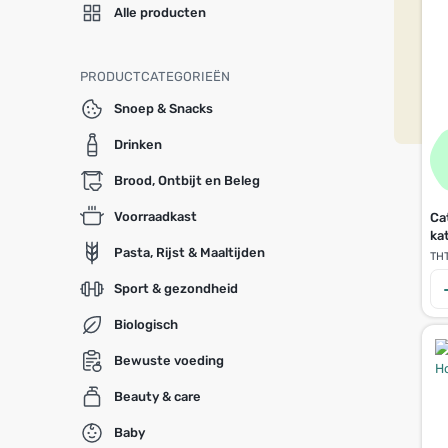
Alle producten
PRODUCTCATEGORIEËN
Snoep & Snacks
Drinken
Brood, Ontbijt en Beleg
Voorraadkast
Ca
ka
Pasta, Rijst & Maaltijden
TH
Sport & gezondheid
Biologisch
Bewuste voeding
Beauty & care
Baby