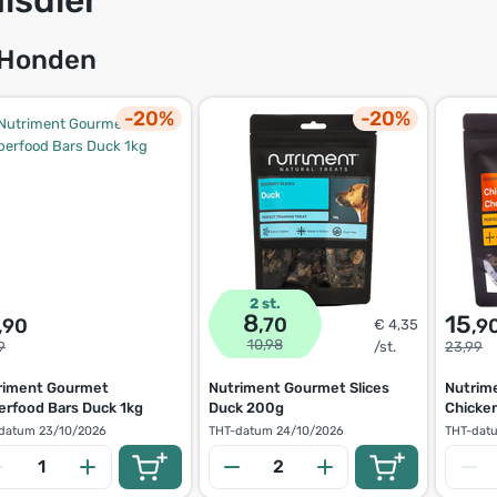
Honden
-20%
-20%
2 st.
8
15
,70
,90
,9
€ 4,35
10,98
9
/st.
23,99
riment Gourmet
Nutriment Gourmet Slices
Nutrim
erfood Bars Duck 1kg
Duck 200g
Chicke
datum
23/10/2026
THT-datum
24/10/2026
THT-dat