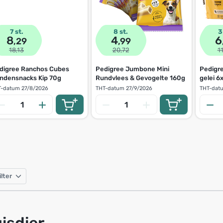
7 st.
8 st.
3
8
4
6
,29
,99
18,13
20,72
1
digree Ranchos Cubes
Pedigree Jumbone Mini
Pedigre
ndensnacks Kip 70g
Rundvlees & Gevogelte 160g
gelei 6
T-datum
27/8/2026
THT-datum
27/9/2026
THT-dat
ilter
isdier