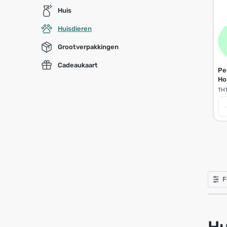
Huis
Huisdieren
Grootverpakkingen
Cadeaukaart
Pe
Ho
TH
F
Hu