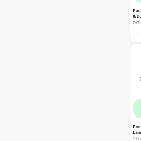
Pedi
& D
THT-
Ped
Lam
THT-