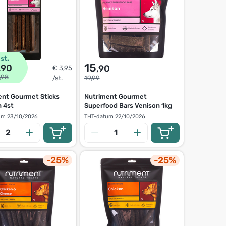
 st.
15
,90
,90
€ 3,95
,98
/st.
19,99
ent Gourmet Sticks
Nutriment Gourmet
n 4st
Superfood Bars Venison 1kg
um
23/10/2026
THT-datum
22/10/2026
-25%
-25%