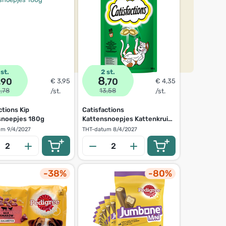
 st.
2 st.
8
,90
,70
€ 3,95
€ 4,35
1,78
13,58
/st.
/st.
ctions Kip
Catisfactions
snoepjes 180g
Kattensnoepjes Kattenkruid
180g
um
9/4/2027
THT-datum
8/4/2027
-38%
-80%