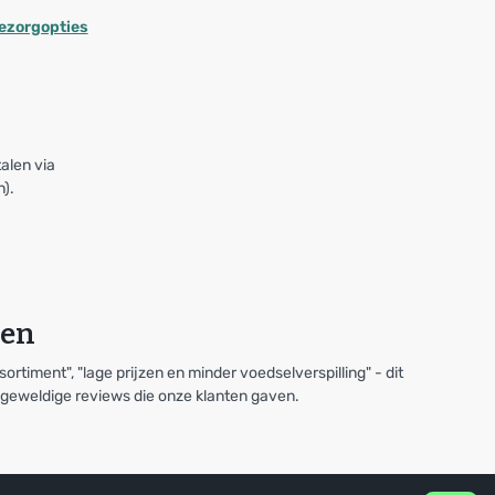
bezorgopties
talen via
n).
ten
sortiment", "lage prijzen en minder voedselverspilling" - dit
e geweldige reviews die onze klanten gaven.