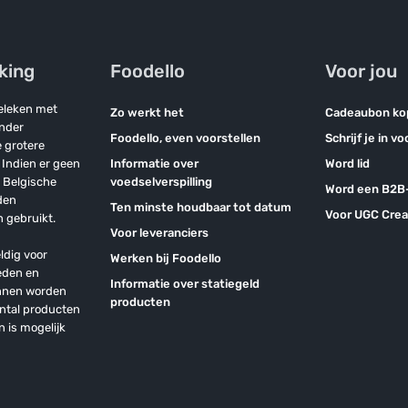
jking
Foodello
Voor jou
geleken met
Zo werkt het
Cadeaubon ko
onder
Foodello, even voorstellen
Schrijf je in v
 grotere
Indien er geen
Informatie over
Word lid
n Belgische
voedselverspilling
Word een B2B-
den
Ten minste houdbaar tot datum
Voor UGC Crea
 gebruikt.
Voor leveranciers
ldig voor
Werken bij Foodello
eden en
Informatie over statiegeld
unnen worden
producten
antal producten
n is mogelijk