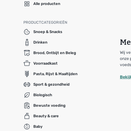
Alle producten
PRODUCTCATEGORIEËN
Snoep & Snacks
Me
Drinken
Wij ve
Brood, Ontbijt en Beleg
onze 
Voorraadkast
voeds
Pasta, Rijst & Maaltijden
Bekij
Sport & gezondheid
Biologisch
Bewuste voeding
Beauty & care
Baby