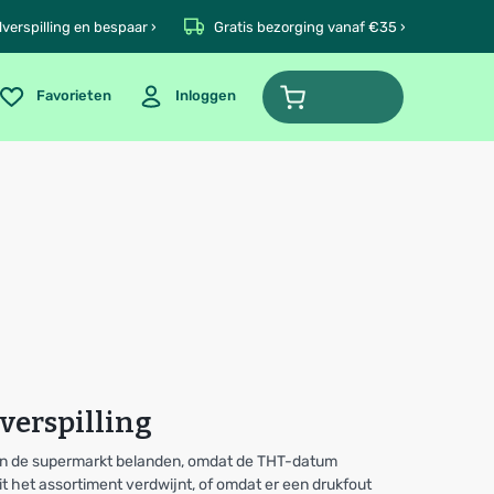
verspilling en bespaar ›
Gratis bezorging vanaf €35 ›
Favorieten
Inloggen
verspilling
t in de supermarkt belanden, omdat de THT-datum
it het assortiment verdwijnt, of omdat er een drukfout