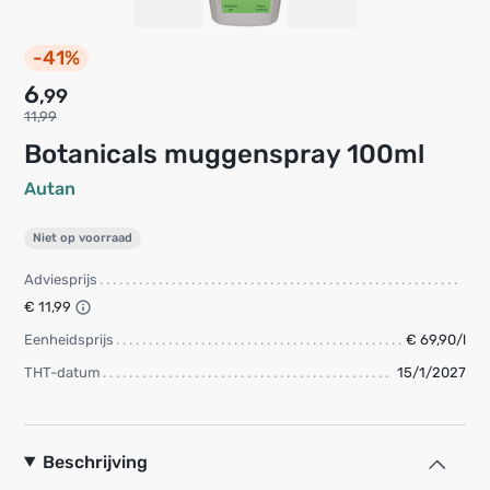
-41%
6
,99
11,99
Botanicals muggenspray 100ml
Autan
Niet op voorraad
Adviesprijs
€ 11,99
Eenheidsprijs
€ 69,90/l
THT-datum
15/1/2027
Beschrijving