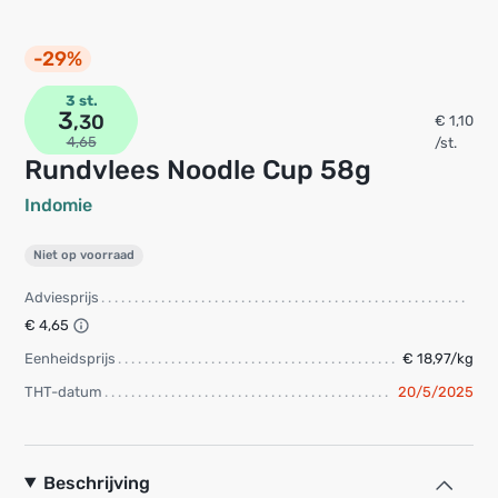
-29%
3 st.
3
,30
€ 1,10
4,65
/st.
Rundvlees Noodle Cup 58g
Indomie
Niet op voorraad
Adviesprijs
€ 4,65
Eenheidsprijs
€ 18,97/kg
THT-datum
20/5/2025
Beschrijving