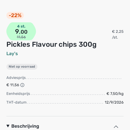
-22%
4 st.
9
,00
€ 2,25
11,56
/st.
Pickles Flavour chips 300g
Lay's
Niet op voorraad
Adviesprijs
€ 11,56
Eenheidsprijs
€ 7,50/kg
THT-datum
12/9/2026
Beschrijving