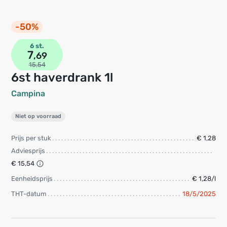
-50%
6 st.
7
,69
15,54
6st haverdrank 1l
Campina
Niet op voorraad
Prijs per stuk
€ 1,28
Adviesprijs
€ 15,54
Eenheidsprijs
€ 1,28/l
THT-datum
18/5/2025