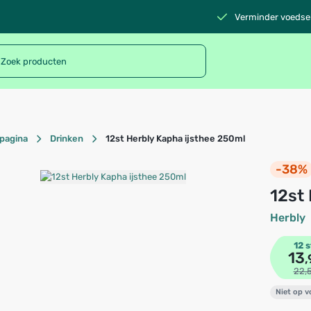
Verminder voedsel
pagina
Drinken
12st Herbly Kapha ijsthee 250ml
-38%
12st
Herbly
12 s
13
,
22,
Niet op 