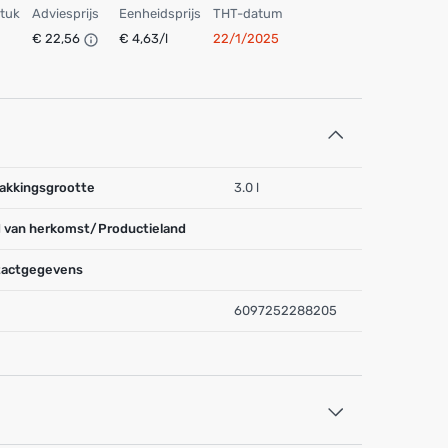
stuk
Adviesprijs
Eenheidsprijs
THT-datum
€ 22,56
€ 4,63/l
22/1/2025
akkingsgrootte
3.0 l
 van herkomst/Productieland
actgegevens
6097252288205