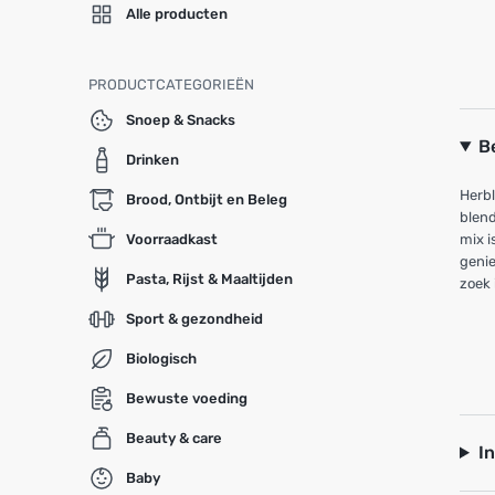
Alle producten
PRODUCTCATEGORIEËN
Snoep & Snacks
B
Drinken
Herbl
Brood, Ontbijt en Beleg
blend
Voorraadkast
mix i
genie
Pasta, Rijst & Maaltijden
zoek 
Sport & gezondheid
Biologisch
Bewuste voeding
Beauty & care
I
Baby