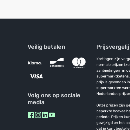
Veilig betalen
Prijsvergeli
Kortingen zijn ver
normale prijzen (z
aanbiedingen) in de
supermarktketens. 
prijs is gevonden i
supermarkten wor
Nederlandse prijzen
Volg ons op sociale
media
Onze prijzen zijn ge
beperkte hoeveelh
periode. Prijzen k
gewijzigd en het a
dat je kunt bestelle