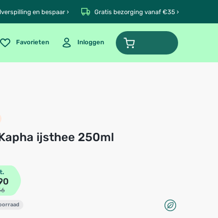
verspilling en bespaar ›
Gratis bezorging vanaf €35 ›
Favorieten
Inloggen
 Kapha ijsthee 250ml
t.
90
56
voorraad