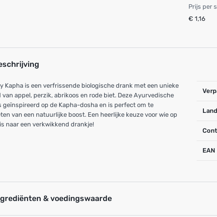
Prijs per 
€ 1,16
eschrijving
y Kapha is een verfrissende biologische drank met een unieke
Verp
 van appel, perzik, abrikoos en rode biet. Deze Ayurvedische
s geïnspireerd op de Kapha-dosha en is perfect om te
Land
ten van een natuurlijke boost. Een heerlijke keuze voor wie op
is naar een verkwikkend drankje!
Cont
EAN
ngrediënten & voedingswaarde