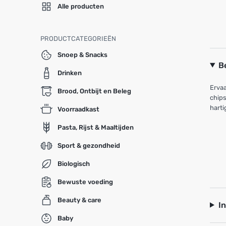
Alle producten
PRODUCTCATEGORIEËN
Snoep & Snacks
B
Drinken
Ervaa
Brood, Ontbijt en Beleg
chips
harti
Voorraadkast
Pasta, Rijst & Maaltijden
Sport & gezondheid
Biologisch
Bewuste voeding
Beauty & care
I
Baby