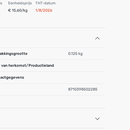
js
Eenheidsprijs
THT-datum
€ 15,60/kg
1/8/2026
akkingsgrootte
0.125 kg
 van herkomst/Productieland
actgegevens
8710398502285