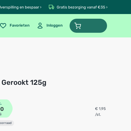
verspilling en bespaar ›
Gratis bezorging vanaf €35 ›
Favorieten
Inloggen
lls Gerookt 125g
t.
90
€ 1,95
8
/st.
voorraad