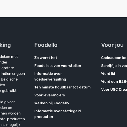
jking
Foodello
Voor jou
geleken met
Zo werkt het
Cadeaubon ko
onder
Foodello, even voorstellen
Schrijf je in v
 grotere
Indien er geen
Informatie over
Word lid
n Belgische
voedselverspilling
Word een B2B-
den
Ten minste houdbaar tot datum
Voor UGC Crea
 gebruikt.
Voor leveranciers
ldig voor
Werken bij Foodello
eden en
Informatie over statiegeld
unnen worden
producten
antal producten
n is mogelijk