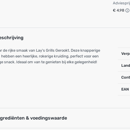
Adviespri
€ 4,98
eschrijving
r de rijke smaak van Lay's Grills Gerookt. Deze knapperige
Verp
 hebben een heerlijke, rokerige kruiding, perfect voor een
ge snack. Ideaal om van te genieten bij elke gelegenheid!
Land
Cont
EAN
ngrediënten & voedingswaarde