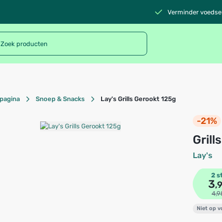
Verminder voedsel
pagina
Snoep & Snacks
Lay's Grills Gerookt 125g
-21%
Gri
Lay's
2 s
3
,
4,9
Niet op 