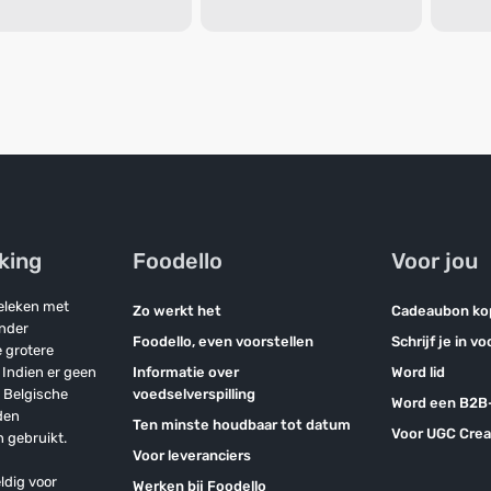
jking
Foodello
Voor jou
geleken met
Zo werkt het
Cadeaubon ko
onder
Foodello, even voorstellen
Schrijf je in v
 grotere
Indien er geen
Informatie over
Word lid
n Belgische
voedselverspilling
Word een B2B-
den
Ten minste houdbaar tot datum
Voor UGC Crea
 gebruikt.
Voor leveranciers
ldig voor
Werken bij Foodello