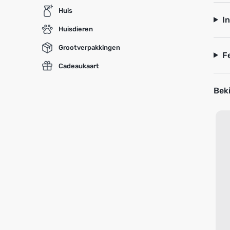
Huis
I
Huisdieren
Grootverpakkingen
F
Cadeaukaart
Beki