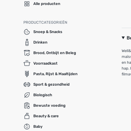
Alle producten
PRODUCTCATEGORIEËN
Snoep & Snacks
B
Drinken
Well&
Brood, Ontbijt en Beleg
maïss
en ha
Voorraadkast
hap. 
Pasta, Rijst & Maaltijden
filma
Sport & gezondheid
Biologisch
Bewuste voeding
Beauty & care
Baby