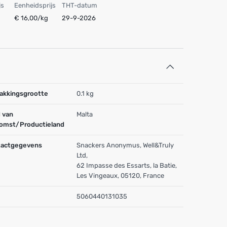
js
Eenheidsprijs
THT-datum
€ 16,00/kg
29-9-2026
akkingsgrootte
0.1 kg
 van
Malta
omst/Productieland
actgegevens
Snackers Anonymus, Well&Truly
Ltd,
62 Impasse des Essarts, la Batie,
Les Vingeaux, 05120, France
5060440131035