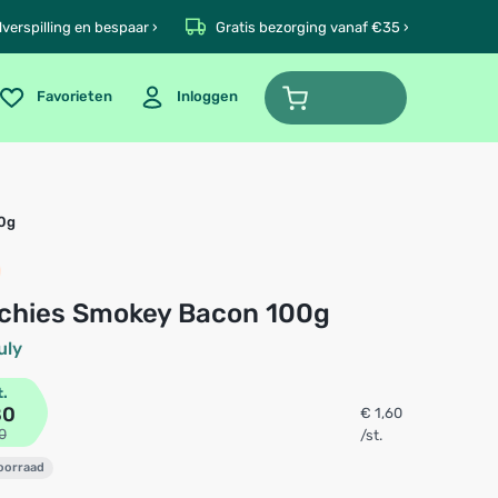
verspilling en bespaar ›
Gratis bezorging vanaf €35 ›
Favorieten
Inloggen
00g
nchies Smokey Bacon 100g
uly
t.
80
€ 1,60
0
/st.
voorraad