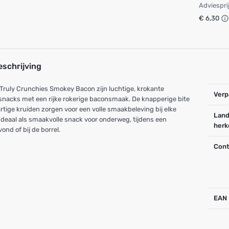
Adviespri
€ 6,30
eschrijving
Truly Crunchies Smokey Bacon zijn luchtige, krokante
Verp
nacks met een rijke rokerige baconsmaak. De knapperige bite
rtige kruiden zorgen voor een volle smaakbeleving bij elke
Land
Ideaal als smaakvolle snack voor onderweg, tijdens een
herk
vond of bij de borrel.
Cont
EAN