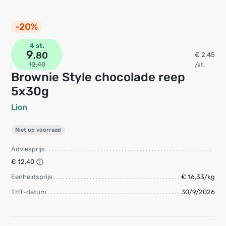
-20%
4 st.
9
,80
€ 2,45
12,40
/st.
Brownie Style chocolade reep
5x30g
Lion
Niet op voorraad
Adviesprijs
€ 12,40
Eenheidsprijs
€ 16,33/kg
THT-datum
30/9/2026