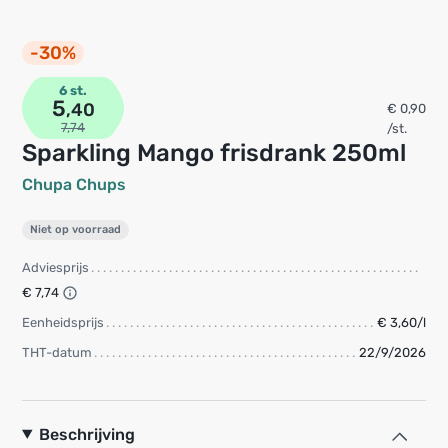
-30%
6 st.
5
,40
€ 0,90
7,74
/st.
Sparkling Mango frisdrank 250ml
Chupa Chups
Niet op voorraad
Adviesprijs
€ 7,74
Eenheidsprijs
€ 3,60/l
THT-datum
22/9/2026
Beschrijving