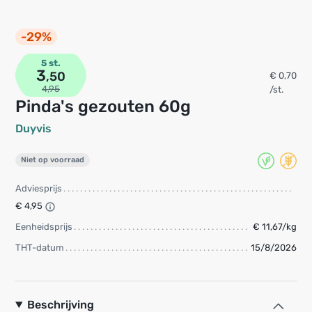
-29%
5 st.
3
,50
€ 0,70
4,95
/st.
pinda's gezouten 60g
Duyvis
Niet op voorraad
Adviesprijs
€ 4,95
Eenheidsprijs
€ 11,67/kg
THT-datum
15/8/2026
Beschrijving