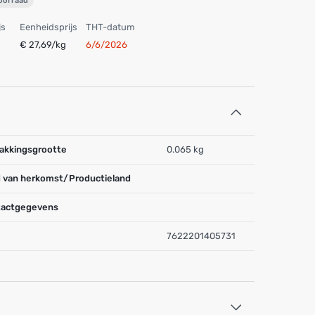
voorraad
js
Eenheidsprijs
THT-datum
€ 27,69/kg
6/6/2026
akkingsgrootte
0.065 kg
 van herkomst/Productieland
actgegevens
7622201405731