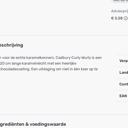
Niet op 
Adviespri
€ 5,58
eschrijving
n voor de echte karamelkenners. Cadbury Curly Wurly is een
Verp
 20 cm lange karamelvlecht met een heerlijke
hocoladecoating. Een uitdaging om niet in één keer op te
Land
Cont
EAN
ngrediënten & voedingswaarde