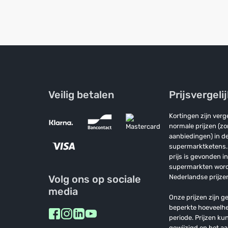
Veilig betalen
Prijsvergeli
Kortingen zijn ver
normale prijzen (z
aanbiedingen) in de
supermarktketens. 
prijs is gevonden i
supermarkten wor
Volg ons op sociale
Nederlandse prijzen
media
Onze prijzen zijn ge
beperkte hoeveelh
periode. Prijzen k
gewijzigd en het a