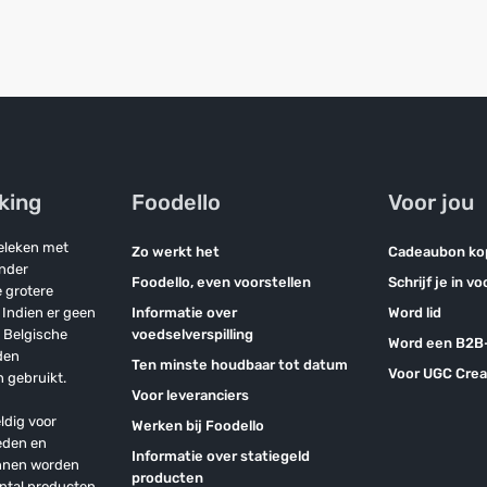
jking
Foodello
Voor jou
geleken met
Zo werkt het
Cadeaubon ko
onder
Foodello, even voorstellen
Schrijf je in v
 grotere
Indien er geen
Informatie over
Word lid
n Belgische
voedselverspilling
Word een B2B-
den
Ten minste houdbaar tot datum
Voor UGC Crea
 gebruikt.
Voor leveranciers
ldig voor
Werken bij Foodello
eden en
Informatie over statiegeld
unnen worden
producten
antal producten