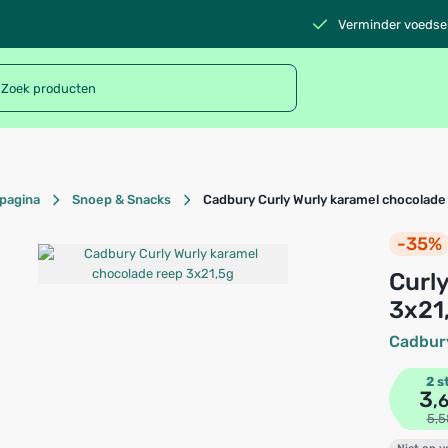
Verminder voedsel
pagina
Snoep & Snacks
Cadbury Curly Wurly karamel chocolade
-35%
Curly Wurly karamel chocolade reep
3x21
Cadbur
2 s
3
,
5,5