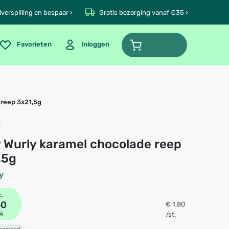
verspilling en bespaar ›
Gratis bezorging vanaf €35 ›
Favorieten
Inloggen
 reep 3x21,5g
,5g
y
t.
60
€ 1,80
8
/st.