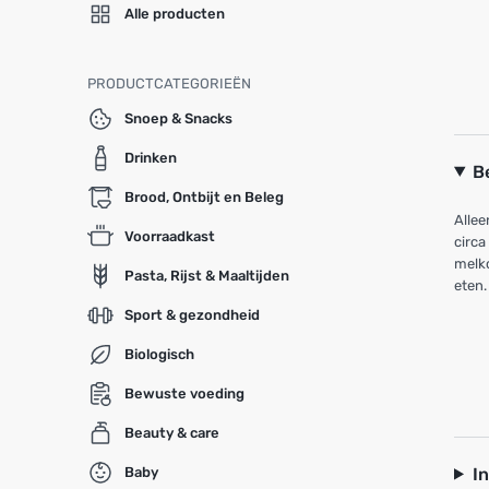
Alle producten
PRODUCTCATEGORIEËN
Snoep & Snacks
Drinken
B
Brood, Ontbijt en Beleg
Allee
Voorraadkast
circa
melkc
Pasta, Rijst & Maaltijden
eten.
Sport & gezondheid
Biologisch
Bewuste voeding
Beauty & care
I
Baby