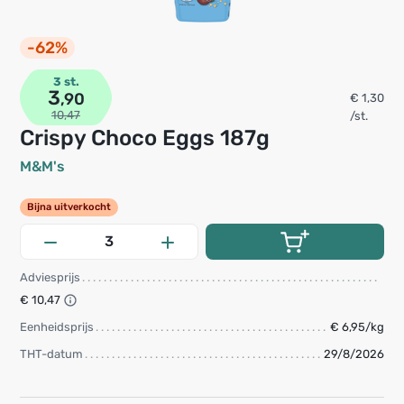
-62%
3 st.
3
,90
€ 1,30
10,47
/st.
Crispy Choco Eggs 187g
M&M's
Bijna uitverkocht
Adviesprijs
€ 10,47
Eenheidsprijs
€ 6,95/kg
THT-datum
29/8/2026