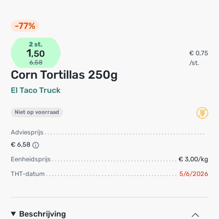
-77%
2 st.
1
,50
€ 0,75
6,58
/st.
Corn Tortillas 250g
El Taco Truck
Niet op voorraad
Adviesprijs
€ 6,58
Eenheidsprijs
€ 3,00/kg
THT-datum
5/6/2026
Beschrijving