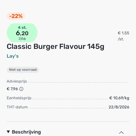
-22%
4 st.
6
,20
€ 1,55
7,96
/st.
Classic Burger Flavour 145g
Lay's
Niet op voorraad
Adviesprijs
€ 7,96
Eenheidsprijs
€ 10,69/kg
THT-datum
22/8/2026
Beschrijving