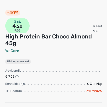
-40%
3 st.
4
,20
€ 1,40
7,05
/st.
High Protein Bar Choco Almond
45g
WeCare
Niet op voorraad
Adviesprijs
€ 7,05
Eenheidsprijs
€ 31,11/kg
THT-datum
31/7/2026