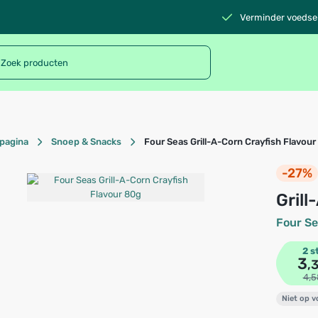
Verminder voedsel
pagina
Snoep & Snacks
Four Seas Grill-A-Corn Crayfish Flavou
-27%
Gri
Four S
2 s
3
,
4,5
Niet op 