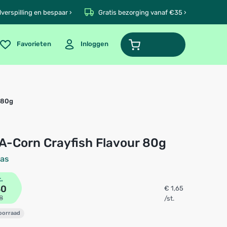
verspilling en bespaar ›
Gratis bezorging vanaf €35 ›
Favorieten
Inloggen
r 80g
ll-A-Corn Crayfish Flavour 80g
eas
t.
30
€ 1,65
8
/st.
voorraad