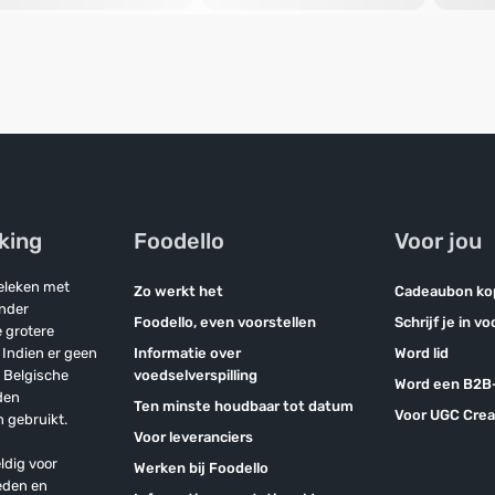
jking
Foodello
Voor jou
geleken met
Zo werkt het
Cadeaubon ko
onder
Foodello, even voorstellen
Schrijf je in v
 grotere
Indien er geen
Informatie over
Word lid
n Belgische
voedselverspilling
Word een B2B-
den
Ten minste houdbaar tot datum
Voor UGC Crea
 gebruikt.
Voor leveranciers
ldig voor
Werken bij Foodello
eden en