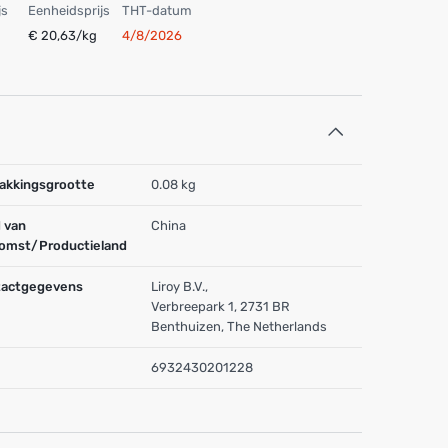
js
Eenheidsprijs
THT-datum
€ 20,63/kg
4/8/2026
akkingsgrootte
0.08 kg
 van
China
omst/Productieland
actgegevens
Liroy B.V.,
Verbreepark 1, 2731 BR
Benthuizen, The Netherlands
6932430201228