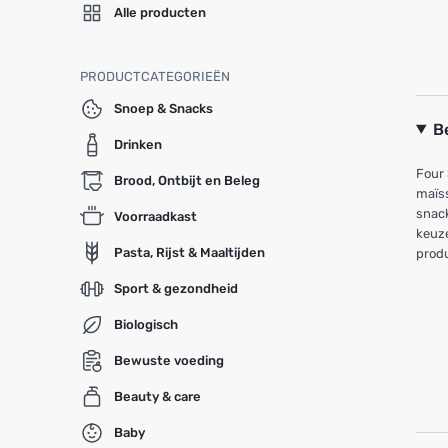
Alle producten
PRODUCTCATEGORIEËN
Snoep & Snacks
B
Drinken
Four 
Brood, Ontbijt en Beleg
maïss
snack
Voorraadkast
keuze
Pasta, Rijst & Maaltijden
produ
Sport & gezondheid
Biologisch
Bewuste voeding
Beauty & care
Baby