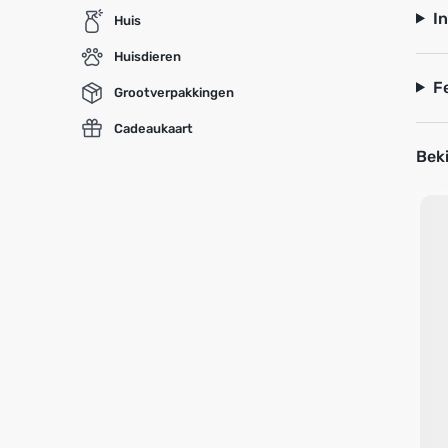
I
Huis
Huisdieren
F
Grootverpakkingen
Cadeaukaart
Beki