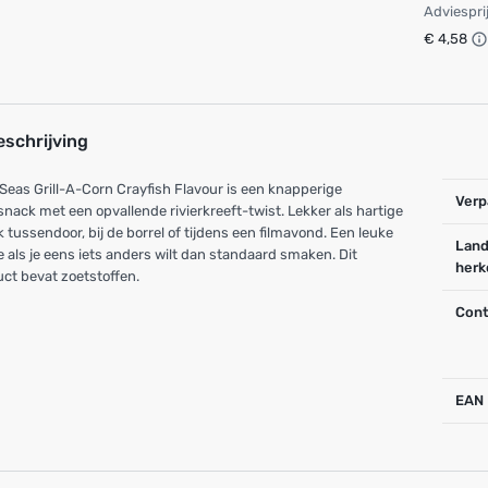
Adviespri
€ 4,58
eschrijving
Seas Grill-A-Corn Crayfish Flavour is een knapperige
Verp
nack met een opvallende rivierkreeft-twist. Lekker als hartige
 tussendoor, bij de borrel of tijdens een filmavond. Een leuke
Land
 als je eens iets anders wilt dan standaard smaken. Dit
herk
ct bevat zoetstoffen.
Cont
EAN