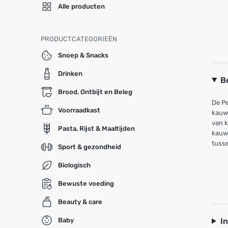
Alle producten
PRODUCTCATEGORIEËN
Snoep & Snacks
Drinken
B
Brood, Ontbijt en Beleg
De P
Voorraadkast
kauws
van k
Pasta, Rijst & Maaltijden
kauwp
tusse
Sport & gezondheid
Biologisch
Bewuste voeding
Beauty & care
I
Baby