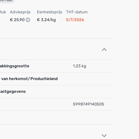
voorraad
stuk
Adviesprijs
Eenheidsprijs
THT-datum
€ 25,90
€ 3,24/kg
5/7/2026
akkingsgrootte
1.23 kg
 van herkomst/Productieland
actgegevens
5998749140505