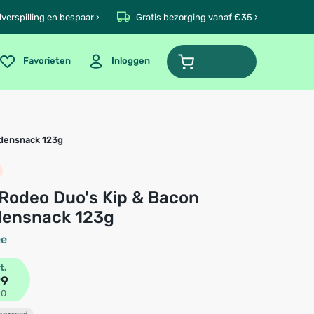
verspilling en bespaar ›
Gratis bezorging vanaf €35 ›
Favorieten
Inloggen
ndensnack 123g
ensnack 123g
ee
t.
99
90