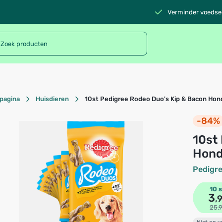
Verminder voedsel
pagina
Huisdieren
10st Pedigree Rodeo Duo's Kip & Bacon Ho
-84%
10st Rodeo Duo's Kip & Bacon
Hond
Pedigr
10 s
3
,
25,