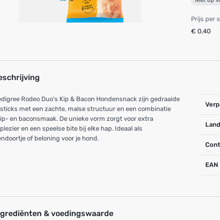
Niet op 
Prijs per 
€ 0,40
eschrijving
edigree Rodeo Duo's Kip & Bacon Hondensnack zijn gedraaide
Verp
ticks met een zachte, malse structuur en een combinatie
ip- en baconsmaak. De unieke vorm zorgt voor extra
Land
lezier en een speelse bite bij elke hap. Ideaal als
ndoortje of beloning voor je hond.
Cont
EAN
ngrediënten & voedingswaarde