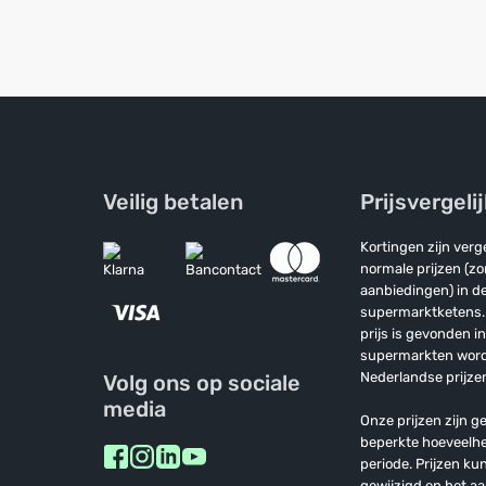
Veilig betalen
Prijsvergeli
Kortingen zijn ver
normale prijzen (z
aanbiedingen) in de
supermarktketens. 
prijs is gevonden i
supermarkten wor
Nederlandse prijzen
Volg ons op sociale
media
Onze prijzen zijn ge
beperkte hoeveelh
periode. Prijzen k
gewijzigd en het a