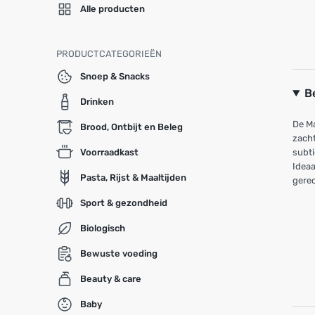
Alle producten
PRODUCTCATEGORIEËN
Snoep & Snacks
B
Drinken
De Ma
Brood, Ontbijt en Beleg
zacht
Voorraadkast
subti
Ideaa
Pasta, Rijst & Maaltijden
gere
Sport & gezondheid
Biologisch
Bewuste voeding
Beauty & care
Baby