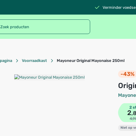
Verminder voedsel
pagina
Voorraadkast
Mayoneur Original Mayonaise 250ml
-43%
Ori
Mayone
2 s
2
,
4,9
Niet op 