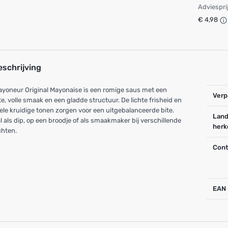
Adviespri
€ 4,98
eschrijving
yoneur Original Mayonaise is een romige saus met een
Verp
e, volle smaak en een gladde structuur. De lichte frisheid en
ele kruidige tonen zorgen voor een uitgebalanceerde bite.
Land
l als dip, op een broodje of als smaakmaker bij verschillende
herk
chten.
Cont
EAN