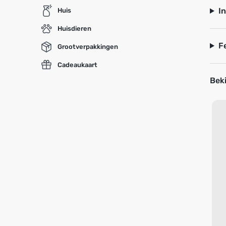
I
Huis
Huisdieren
F
Grootverpakkingen
Cadeaukaart
Beki