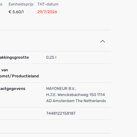
js
Eenheidsprijs
THT-datum
€ 5,60/l
29/7/2026
akkingsgrootte
0.25 l
 van
omst/Productieland
actgegevens
MAYONEUR B.V.,
H.J.E. Wenckebachweg 150 1114
AD Amsterdam The Netherlands
7448122158187