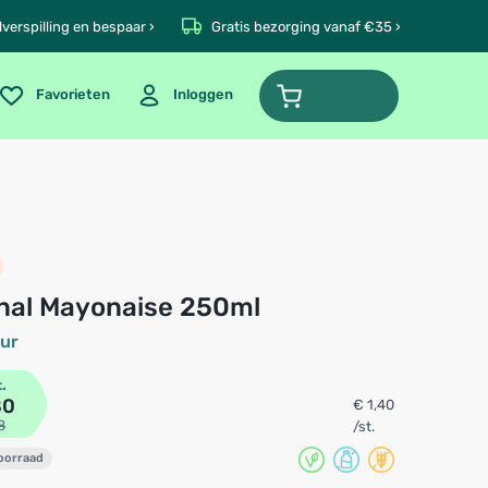
verspilling en bespaar ›
Gratis bezorging vanaf €35 ›
Favorieten
Inloggen
ginal Mayonaise 250ml
ur
t.
80
€ 1,40
8
/st.
voorraad