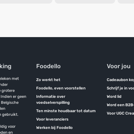
jking
Foodello
Voor jou
geleken met
Zo werkt het
Cadeaubon ko
onder
Foodello, even voorstellen
Schrijf je in v
 grotere
Indien er geen
Informatie over
Word lid
n Belgische
voedselverspilling
Word een B2B-
den
Ten minste houdbaar tot datum
Voor UGC Crea
 gebruikt.
Voor leveranciers
ldig voor
Werken bij Foodello
eden en