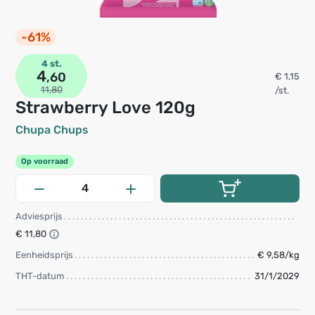
-61%
4 st.
4
,60
€ 1,15
11,80
/st.
Strawberry Love 120g
Chupa Chups
Op voorraad
Adviesprijs
€ 11,80
Eenheidsprijs
€ 9,58/kg
THT-datum
31/1/2029