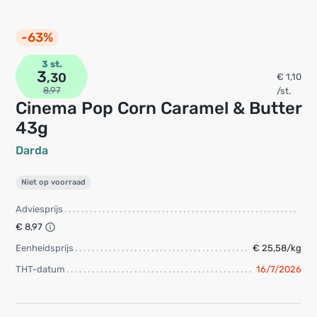
-63%
3 st.
3
,30
€ 1,10
8,97
/st.
Cinema Pop Corn Caramel & Butter
43g
Darda
Niet op voorraad
Adviesprijs
€ 8,97
Eenheidsprijs
€ 25,58/kg
THT-datum
16/7/2026