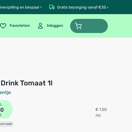
verspilling en bespaar ›
Gratis bezorging vanaf €35 ›
Favorieten
Inloggen
t Drink Tomaat 1l
entje
t.
50
€ 1,50
7
/st.
voorraad