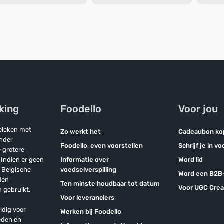
jking
Foodello
Voor jou
geleken met
Zo werkt het
Cadeaubon ko
onder
Foodello, even voorstellen
Schrijf je in v
 grotere
Indien er geen
Informatie over
Word lid
n Belgische
voedselverspilling
Word een B2B-
den
Ten minste houdbaar tot datum
Voor UGC Crea
 gebruikt.
Voor leveranciers
ldig voor
Werken bij Foodello
eden en