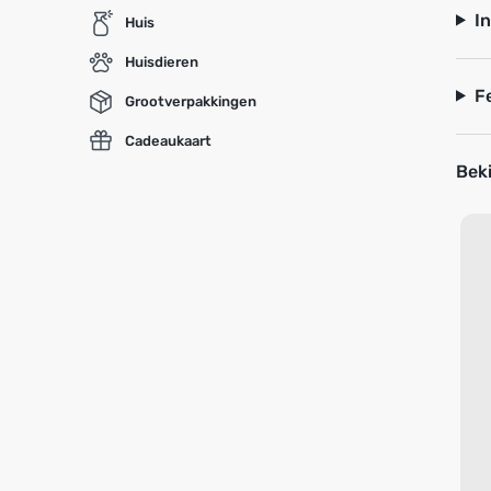
I
Huis
Huisdieren
F
Grootverpakkingen
Cadeaukaart
Beki