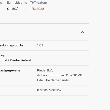
js
Eenheidsprijs
THT-datum
€ 1,50/l
1/5/2026
akkingsgrootte
1.0 l
 van
omst/Productieland
actgegevens
Riedel B.V.,
Antwoordnummer 31, 6710 VB
Ede, The Netherlands
8720157402862