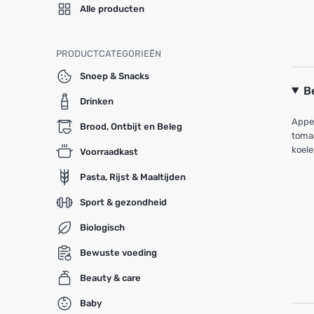
Alle producten
PRODUCTCATEGORIEËN
Snoep & Snacks
B
Drinken
Appel
Brood, Ontbijt en Beleg
tomaa
koele
Voorraadkast
Pasta, Rijst & Maaltijden
Sport & gezondheid
Biologisch
Bewuste voeding
Beauty & care
Baby