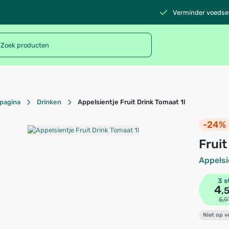
Verminder voedsel
pagina
Drinken
Appelsientje Fruit Drink Tomaat 1l
-24%
Frui
Appelsi
3 s
4
,
5,9
Niet op 