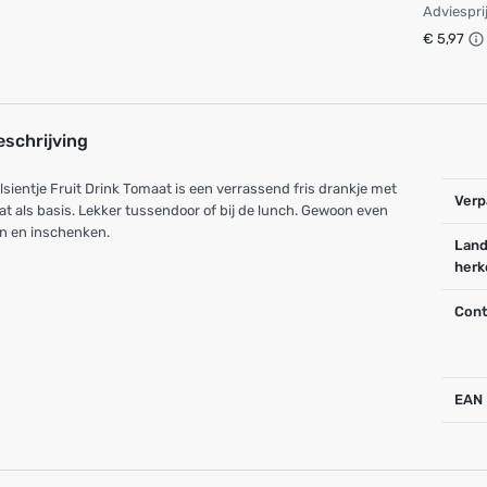
Adviespri
€ 5,97
eschrijving
sientje Fruit Drink Tomaat is een verrassend fris drankje met
Verp
t als basis. Lekker tussendoor of bij de lunch. Gewoon even
n en inschenken.
Land
herk
Cont
EAN