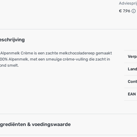
Adviespri
€ 7,96
eschrijving
a Alpenmelk Crème is een zachte melkchocoladereep gemaakt
Verp
00% Alpenmelk, met een smeuïge crème‑vulling die zacht in
ond smelt.
Land
Cont
EAN
ngrediënten & voedingswaarde