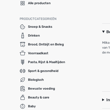
Alle producten
PRODUCTCATEGORIEËN
Snoep & Snacks
B
Drinken
Milk
Brood, Ontbijt en Beleg
van 1
de m
Voorraadkast
Pasta, Rijst & Maaltijden
Sport & gezondheid
Biologisch
Bewuste voeding
Beauty & care
I
Baby