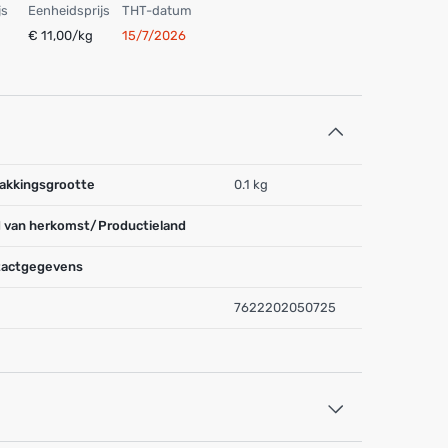
js
Eenheidsprijs
THT-datum
€ 11,00/kg
15/7/2026
akkingsgrootte
0.1 kg
 van herkomst/Productieland
actgegevens
7622202050725