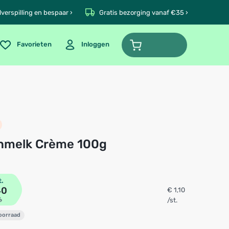
verspilling en bespaar ›
Gratis bezorging vanaf €35 ›
Favorieten
Inloggen
enmelk Crème 100g
t.
40
€ 1,10
6
/st.
voorraad