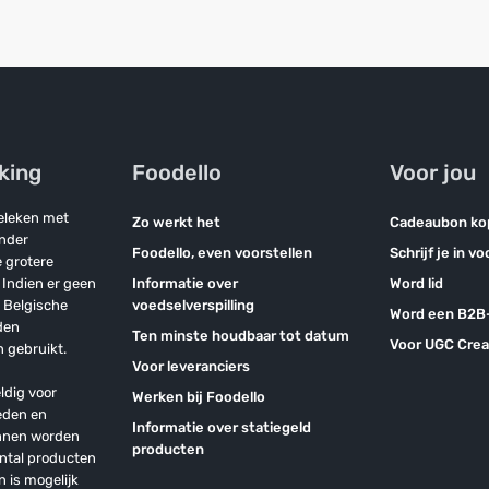
jking
Foodello
Voor jou
geleken met
Zo werkt het
Cadeaubon ko
onder
Foodello, even voorstellen
Schrijf je in v
 grotere
Indien er geen
Informatie over
Word lid
n Belgische
voedselverspilling
Word een B2B-
den
Ten minste houdbaar tot datum
Voor UGC Crea
 gebruikt.
Voor leveranciers
ldig voor
Werken bij Foodello
eden en
Informatie over statiegeld
unnen worden
producten
antal producten
n is mogelijk