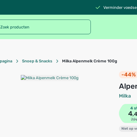
Verminder voedsel
pagina
Snoep & Snacks
Milka Alpenmelk Crème 100g
-44%
Alp
Milka
4 s
4
,
7,9
Niet op 