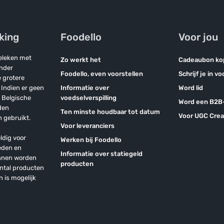
jking
Foodello
Voor jou
geleken met
Zo werkt het
Cadeaubon ko
onder
Foodello, even voorstellen
Schrijf je in v
 grotere
Indien er geen
Informatie over
Word lid
n Belgische
voedselverspilling
Word een B2B-
den
Ten minste houdbaar tot datum
Voor UGC Crea
 gebruikt.
Voor leveranciers
ldig voor
Werken bij Foodello
eden en
Informatie over statiegeld
unnen worden
producten
antal producten
n is mogelijk