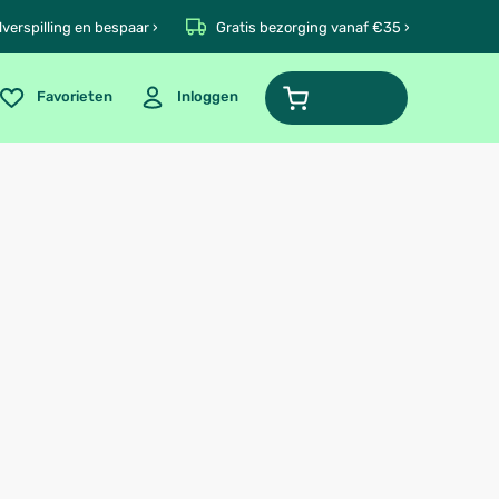
verspilling en bespaar ›
Gratis bezorging vanaf €35 ›
Favorieten
Inloggen