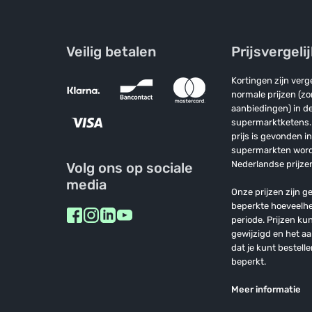
Huis
Huisdieren
Veilig betalen
Prijsvergeli
Grootverpakkingen
Kortingen zijn ver
Cadeaukaart
normale prijzen (z
aanbiedingen) in de
supermarktketens. 
prijs is gevonden i
supermarkten wor
Nederlandse prijzen
Volg ons op sociale
media
Onze prijzen zijn ge
beperkte hoeveelh
periode. Prijzen k
gewijzigd en het a
dat je kunt bestelle
beperkt.
Meer informatie