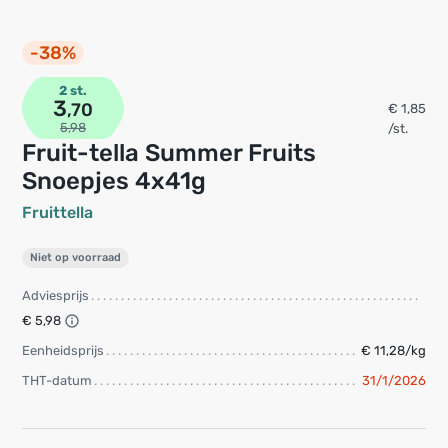
-38%
2 st.
3
,70
€ 1,85
5,98
/st.
Fruit-tella Summer Fruits
Snoepjes 4x41g
Fruittella
Niet op voorraad
Adviesprijs
€ 5,98
Eenheidsprijs
€ 11,28/kg
THT-datum
31/1/2026